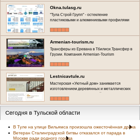
Okna.tulasg.ru
"Тула Строй Групп" - остекление
пластиковыми и алюминиевыми профилями
балкона и его отделка (г. Тула, проспект
Красноармейский, д. 7, Тел./факс: (4872) 58-
57-27)
Armenian-tourism.ru
Трансферы из Ереванa в Тбилиси.Трансфер в
Грузии. Компания Armenian-Tourism
предлагает ещё одну услугу. Трансфер из
Ереванa Аэропорта «Звартноц» до Тбилиси.
Расстояние до Тбилиси 300/км. Бесплатный
сервис, кофе, армянский коньяк, напитки.
Lestnicavtule.ru
(Россия, Тульская область, Тула)
Мастерская «Уютный дом» занимается
изготовлением деревянных и металлических
лестниц разных конструкций (поворотные,
винтовые) из качественных и надежных
материалов, мебели для детской, кухни и
различных предметов интерьера. (Россия,
Сегодня в Тульской области
Тульская область, Тула)
В Туле на улице Вильямса произошла ожесточённая драка
Ветеран Сталинградской битвы отказался от парада в
Москве ради родного города