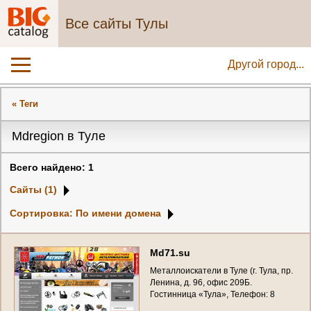
Все сайты Тулы
Другой город...
« Теги
Mdregion в Туле
Всего найдено: 1
Сайты (1)
Сортировка: По имени домена
M
d
7
1
.
s
u
М
е
т
а
л
л
о
и
с
к
а
т
е
л
и
в
Т
у
л
е
(
г
.
Т
у
л
а
,
п
р
.
Л
е
н
и
н
а
,
д
.
9
6
,
о
ф
и
с
2
0
9
Б
.
Г
о
с
т
и
н
н
и
ц
а
«
Т
у
л
а
»
,
Т
е
л
е
ф
о
н
:
8
(
4
8
7
2
)
7
9
0
-
6
0
0
)