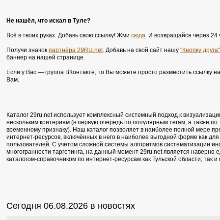
Не нашёл, что искал в Туле?
Всё в твоих руках. Добавь свою ссылку! Жми
сюда.
И возвращайся через 24 
Получи значок
партнёра 29RU.net
. Добавь на свой сайт нашу
"Кнопку друга"
баннер на нашей странице.
Если у Вас — группа ВКонтакте, то Вы можете просто разместить ссылку н
Вам.
Каталог 29ru.net использует комплексный системный подход к визуализаци
нескольким критериям (в первую очередь по популярным тегам, а также по
временному признаку). Наш каталог позволяет в наиболее полной мере п
интернет-ресурсов, включённых в него в наиболее выгодной форме как для 
пользователей. С учётом сложной системы алгоритмов систематизации ин
многогранности таргетинга, на данный момент 29ru.net является наверно
каталогом-справочником по интернет-ресурсам как Тульской области, так и
Сегодня 06.08.2026 в новостях