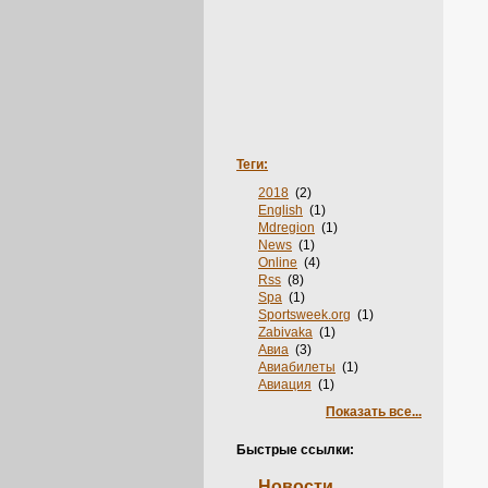
Теги:
2018
(2)
English
(1)
Mdregion
(1)
News
(1)
Online
(4)
Rss
(8)
Spa
(1)
Sportsweek.org
(1)
Zabivaka
(1)
Авиа
(3)
Авиабилеты
(1)
Авиация
(1)
Авто
(10)
Показать все...
Автошколы
(3)
Агентства
(3)
Быстрые ссылки:
Аксессуары
(2)
Акции
(2)
Новости