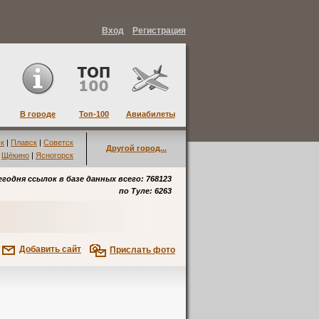
Вход
Регистрация
В городе
Топ-100
Авиабилеты
к
|
Плавск
|
Советск
Другой город...
|
Щёкино
|
Ясногорск
егодня ссылок в базе данных всего: 768123
по
Туле
: 6263
Добавить сайт
Прислать фото