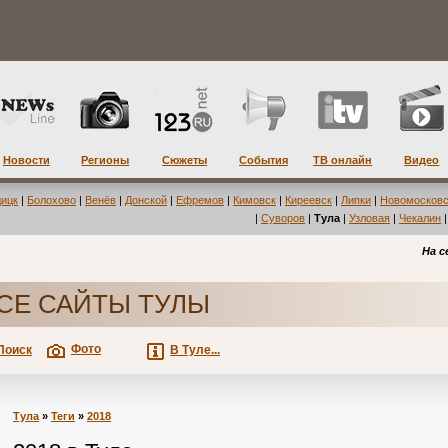
Новости
Регионы
Сюжеты
События
ТВ онлайн
Видео
дицк
|
Болохово
|
Венёв
|
Донской
|
Ефремов
|
Кимовск
|
Киреевск
|
Липки
|
Новомосковс
|
Суворов
|
Тула
|
Узловая
|
Чекалин
На с
СЕ САЙТЫ ТУЛЫ
Фото
Поиск
В Туле...
Тула
»
Теги
»
2018