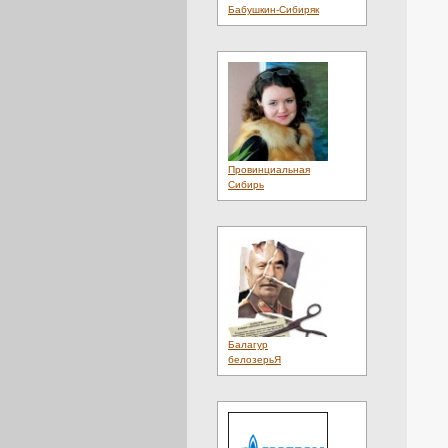
Цветы
(1)
Бабушкин-Сибиряк
Интерьер
(1)
Информация
(69)
История
(4)
Камень
(1)
Карта
(1)
Карты
(1)
Каталог
(5889)
Каталоги
(5)
Квартиры
(2)
Климат
(4)
Провинциальная
Клиники
(2)
Сибирь
Клубы
(1)
Ковка
(2)
Компьютеры
(3)
Кондиционеры
(1)
Консалтинг
(1)
Косметика
(3)
Красота
(5)
Культура
(3)
Кухни
(1)
Лазер
(1)
Балагур
Лестницы
(1)
белозерьЯ
Литература
(1)
Лифты
(1)
Логистика
(1)
Лоджии
(1)
Лотереи
(1)