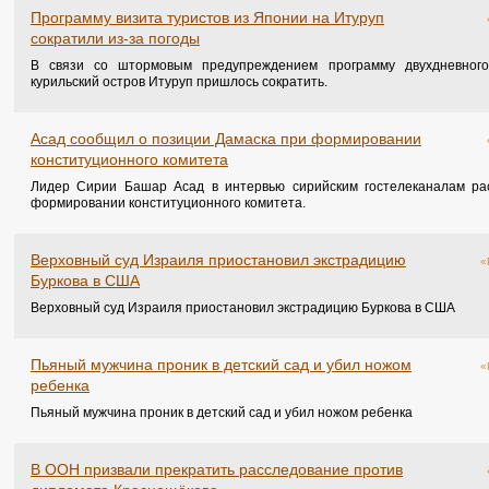
Программу визита туристов из Японии на Итуруп
сократили из-за погоды
В связи со штормовым предупреждением программу двухдневного
курильский остров Итуруп пришлось сократить.
Асад сообщил о позиции Дамаска при формировании
конституционного комитета
Лидер Сирии Башар Асад в интервью сирийским гостелеканалам ра
формировании конституционного комитета.
Верховный суд Израиля приостановил экстрадицию
«
Буркова в США
Верховный суд Израиля приостановил экстрадицию Буркова в США
Пьяный мужчина проник в детский сад и убил ножом
«
ребенка
Пьяный мужчина проник в детский сад и убил ножом ребенка
В ООН призвали прекратить расследование против