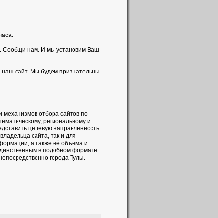
часа.
. Сообщи нам. И мы установим Ваш
а наш сайт. Мы будем признательны
и механизмов отбора сайтов по
 тематическому, региональному и
редставить целевую направленность
владельца сайта, так и для
формации, а также её объёма и
 единственным в подобном формате
 непосредственно города Тулы.