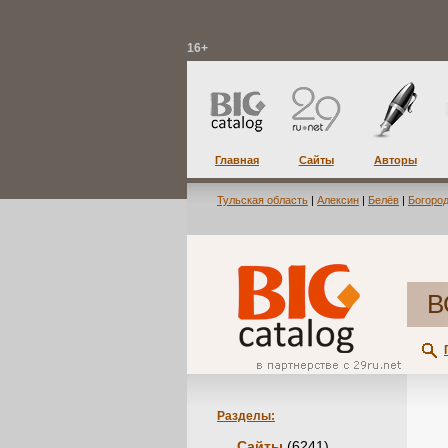
16+
Главная
Сайты
Авторы
Тульская область
|
Алексин
|
Белёв
|
Богоро
В
Разделы:
Сайты
(6241)