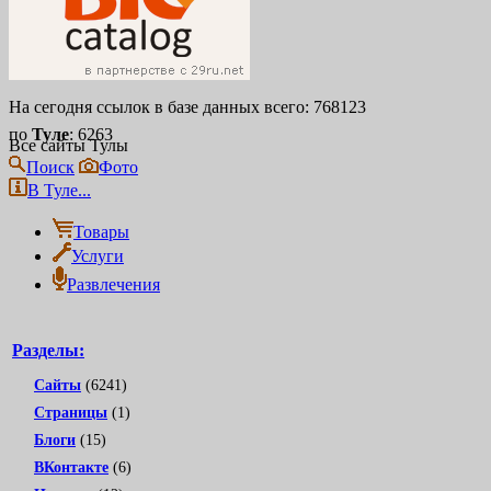
На сегодня ссылок в базе данных всего: 768123
по
Туле
: 6263
Все сайты Тулы
Поиск
Фото
В Туле...
Товары
Услуги
Развлечения
Разделы:
Сайты
(6241)
Страницы
(1)
Блоги
(15)
ВКонтакте
(6)