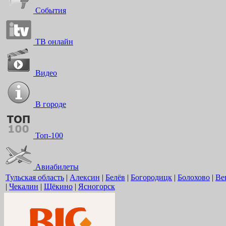
События
ТВ онлайн
Видео
В городе
Топ-100
Авиабилеты
Тульская область
|
Алексин
|
Белёв
|
Богородицк
|
Болохово
|
Ве
|
Чекалин
|
Щёкино
|
Ясногорск