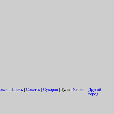
овск
|
Плавск
|
Советск
|
Суворов
|
Тула
|
Узловая
Другой
город...