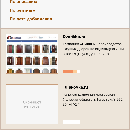
По описанию
По рейтингу
По дате добавления
D
v
e
r
i
k
k
o
.
r
u
К
о
м
п
а
н
и
я
«
Р
И
К
К
О
»
-
п
р
о
и
з
в
о
д
с
т
в
о
в
х
о
д
н
ы
х
д
в
е
р
е
й
п
о
и
н
д
и
в
и
д
у
а
л
ь
н
ы
м
з
а
к
а
з
а
м
(
г
.
Т
у
л
а
,
у
л
.
Л
е
н
и
н
а
п
р
о
с
п
е
к
т
,
д
.
1
2
7
,
Т
е
л
.
/
ф
а
к
с
:
(
4
8
7
2
)
5
8
-
8
8
-
5
1
)
T
u
l
a
k
o
v
k
a
.
r
u
Т
у
л
ь
с
к
а
я
к
у
з
н
е
ч
н
а
я
м
а
с
т
е
р
с
к
а
я
(
Т
у
л
ь
с
к
а
я
о
б
л
а
с
т
ь
,
г
.
Т
у
л
а
,
т
е
л
.
8
-
9
6
1
-
2
6
4
-
4
7
-
1
7
)