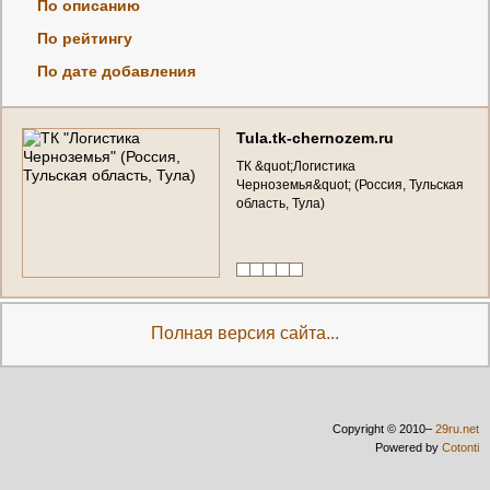
По описанию
По рейтингу
По дате добавления
T
u
l
a
.
t
k
-
c
h
e
r
n
o
z
e
m
.
r
u
Т
К
&
q
u
o
t
;
Л
о
г
и
с
т
и
к
а
Ч
е
р
н
о
з
е
м
ь
я
&
q
u
o
t
;
(
Р
о
с
с
и
я
,
Т
у
л
ь
с
к
а
я
о
б
л
а
с
т
ь
,
Т
у
л
а
)
Полная версия сайта...
Copyright © 2010–
29ru.net
Powered by
Cotonti