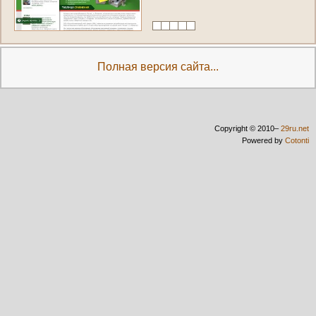
и
н
ж
е
н
е
р
н
ы
й
к
л
у
б
»
Полная версия сайта...
Copyright © 2010–
29ru.net
Powered by
Cotonti