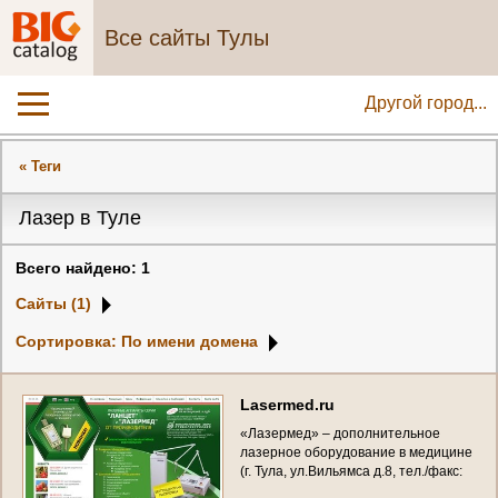
Все сайты Тулы
Другой город...
« Теги
Лазер в Туле
Всего найдено: 1
Сайты (1)
Сортировка: По имени домена
L
a
s
e
r
m
e
d
.
r
u
«
Л
а
з
е
р
м
е
д
»
–
д
о
п
о
л
н
и
т
е
л
ь
н
о
е
л
а
з
е
р
н
о
е
о
б
о
р
у
д
о
в
а
н
и
е
в
м
е
д
и
ц
и
н
е
(
г
.
Т
у
л
а
,
у
л
.
В
и
л
ь
я
м
с
а
д
.
8
,
т
е
л
.
/
ф
а
к
с
:
+
7
(
4
8
7
2
)
4
8
-
4
7
-
2
5
)
«
Р
у
с
с
к
и
й