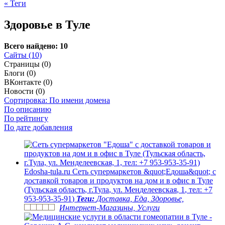
« Теги
Здоровье в Туле
Всего найдено: 10
Сайты (10)
Страницы (0)
Блоги (0)
ВКонтакте (0)
Новости (0)
Сортировка: По имени домена
По описанию
По рейтингу
По дате добавления
E
d
o
s
h
a
-
t
u
l
a
.
r
u
С
е
т
ь
с
у
п
е
р
м
а
р
к
е
т
о
в
&
q
u
o
t
;
Е
д
о
ш
а
&
q
u
o
t
;
с
д
о
с
т
а
в
к
о
й
т
о
в
а
р
о
в
и
п
р
о
д
у
к
т
о
в
н
а
д
о
м
и
в
о
ф
и
с
в
Т
у
л
е
(
Т
у
л
ь
с
к
а
я
о
б
л
а
с
т
ь
,
г
.
Т
у
л
а
,
у
л
.
М
е
н
д
е
л
е
е
в
с
к
а
я
,
1
,
т
е
л
:
+
7
9
5
3
-
9
5
3
-
3
5
-
9
1
)
Теги:
Доставка, Еда, Здоровье,
Интернет-Магазины, Услуги