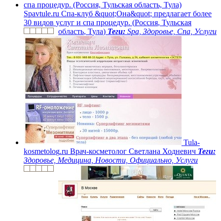
S
p
a
v
t
u
l
e
.
r
u
С
п
а
-
к
л
у
б
&
q
u
o
t
;
О
н
а
&
q
u
o
t
;
п
р
е
д
л
а
г
а
е
т
б
о
л
е
е
3
0
в
и
д
о
в
у
с
л
у
г
и
с
п
а
п
р
о
ц
е
д
у
р
.
(
Р
о
с
с
и
я
,
Т
у
л
ь
с
к
а
я
о
б
л
а
с
т
ь
,
Т
у
л
а
)
Теги:
Spa, Здоровье, Спа, Услуги
T
u
l
a
-
k
o
s
m
e
t
o
l
o
g
.
r
u
В
р
а
ч
-
к
о
с
м
е
т
о
л
о
г
С
в
е
т
л
а
н
а
Х
о
д
н
е
в
и
ч
Теги:
Здоровье, Медицина, Новости, Официально, Услуги