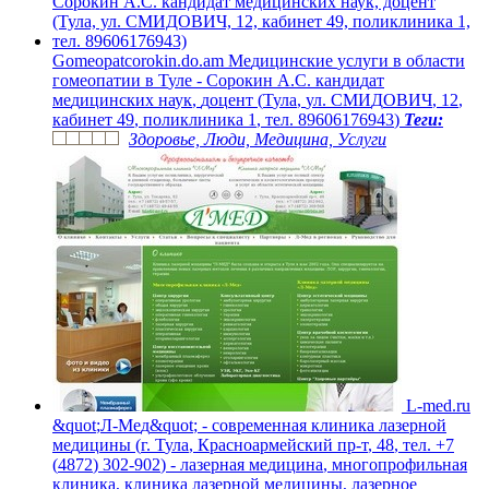
G
o
m
e
o
p
a
t
c
o
r
o
k
i
n
.
d
o
.
a
m
М
е
д
и
ц
и
н
с
к
и
е
у
c
л
у
г
и
в
о
б
л
а
с
т
и
г
о
м
е
о
п
а
т
и
и
в
Т
у
л
е
-
С
о
р
о
к
и
н
А
.
С
.
к
а
н
д
и
д
а
т
м
е
д
и
ц
и
н
с
к
и
х
н
а
у
к
,
д
о
ц
е
н
т
(
Т
у
л
а
,
у
л
.
С
М
И
Д
О
В
И
Ч
,
1
2
,
к
а
б
и
н
е
т
4
9
,
п
о
л
и
к
л
и
н
и
к
а
1
,
т
е
л
.
8
9
6
0
6
1
7
6
9
4
3
)
Теги:
Здоровье, Люди, Медицина, Услуги
L
-
m
e
d
.
r
u
&
q
u
o
t
;
Л
-
М
е
д
&
q
u
o
t
;
-
с
о
в
р
е
м
е
н
н
а
я
к
л
и
н
и
к
а
л
а
з
е
р
н
о
й
м
е
д
и
ц
и
н
ы
(
г
.
Т
у
л
а
,
К
р
а
с
н
о
а
р
м
е
й
с
к
и
й
п
р
-
т
,
4
8
,
т
е
л
.
+
7
(
4
8
7
2
)
3
0
2
-
9
0
2
)
-
л
а
з
е
р
н
а
я
м
е
д
и
ц
и
н
а
,
м
н
о
г
о
п
р
о
ф
и
л
ь
н
а
я
к
л
и
н
и
к
а
,
к
л
и
н
и
к
а
л
а
з
е
р
н
о
й
м
е
д
и
ц
и
н
ы
,
л
а
з
е
р
н
о
е