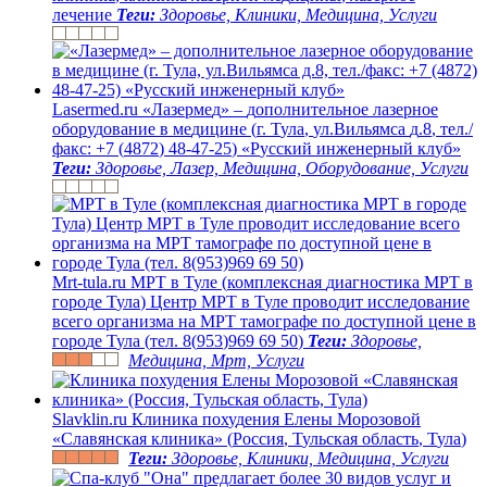
л
е
ч
е
н
и
е
Теги:
Здоровье, Клиники, Медицина, Услуги
L
a
s
e
r
m
e
d
.
r
u
«
Л
а
з
е
р
м
е
д
»
–
д
о
п
о
л
н
и
т
е
л
ь
н
о
е
л
а
з
е
р
н
о
е
о
б
о
р
у
д
о
в
а
н
и
е
в
м
е
д
и
ц
и
н
е
(
г
.
Т
у
л
а
,
у
л
.
В
и
л
ь
я
м
с
а
д
.
8
,
т
е
л
.
/
ф
а
к
с
:
+
7
(
4
8
7
2
)
4
8
-
4
7
-
2
5
)
«
Р
у
с
с
к
и
й
и
н
ж
е
н
е
р
н
ы
й
к
л
у
б
»
Теги:
Здоровье, Лазер, Медицина, Оборудование, Услуги
M
r
t
-
t
u
l
a
.
r
u
М
Р
Т
в
Т
у
л
е
(
к
о
м
п
л
е
к
с
н
а
я
д
и
а
г
н
о
с
т
и
к
а
М
Р
Т
в
г
о
р
о
д
е
Т
у
л
а
)
Ц
е
н
т
р
М
Р
Т
в
Т
у
л
е
п
р
о
в
о
д
и
т
и
с
с
л
е
д
о
в
а
н
и
е
в
с
е
г
о
о
р
г
а
н
и
з
м
а
н
а
М
Р
Т
т
а
м
о
г
р
а
ф
е
п
о
д
о
с
т
у
п
н
о
й
ц
е
н
е
в
г
о
р
о
д
е
Т
у
л
а
(
т
е
л
.
8
(
9
5
3
)
9
6
9
6
9
5
0
)
Теги:
Здоровье,
Медицина, Мрт, Услуги
S
l
a
v
k
l
i
n
.
r
u
К
л
и
н
и
к
а
п
о
х
у
д
е
н
и
я
Е
л
е
н
ы
М
о
р
о
з
о
в
о
й
«
С
л
а
в
я
н
с
к
а
я
к
л
и
н
и
к
а
»
(
Р
о
с
с
и
я
,
Т
у
л
ь
с
к
а
я
о
б
л
а
с
т
ь
,
Т
у
л
а
)
Теги:
Здоровье, Клиники, Медицина, Услуги