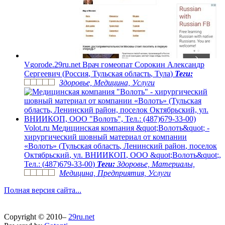
V
g
o
r
o
d
e
.
2
9
r
u
.
n
e
t
В
р
а
ч
г
о
м
е
о
п
а
т
С
о
р
о
к
и
н
А
л
е
к
с
а
н
д
р
С
е
р
г
е
е
в
и
ч
(
Р
о
с
с
и
я
,
Т
у
л
ь
с
к
а
я
о
б
л
а
с
т
ь
,
Т
у
л
а
)
Теги:
Здоровье, Медицина, Услуги
V
o
l
o
t
.
r
u
М
е
д
и
ц
и
н
с
к
а
я
к
о
м
п
а
н
и
я
&
q
u
o
t
;
В
о
л
о
т
ь
&
q
u
o
t
;
-
х
и
р
у
р
г
и
ч
е
с
к
и
й
ш
о
в
н
ы
й
м
а
т
е
р
и
а
л
о
т
к
о
м
п
а
н
и
и
«
В
о
л
о
т
ь
»
(
Т
у
л
ь
с
к
а
я
о
б
л
а
с
т
ь
,
Л
е
н
и
н
с
к
и
й
р
а
й
о
н
,
п
о
с
е
л
о
к
О
к
т
я
б
р
ь
с
к
и
й
,
у
л
.
В
Н
И
И
К
О
П
,
О
О
О
&
q
u
o
t
;
В
о
л
о
т
ь
&
q
u
o
t
;
,
Т
е
л
.
:
(
4
8
7
)
6
7
9
-
3
3
-
0
0
)
Теги:
Здоровье, Материалы,
Медицина, Предприятия, Услуги
Полная версия сайта...
Copyright © 2010–
29ru.net