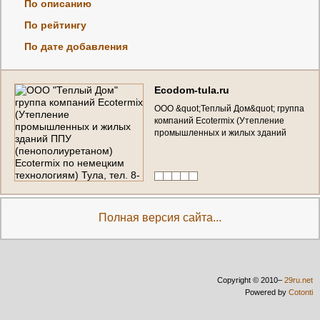
По описанию
По рейтингу
По дате добавления
E
c
o
d
o
m
-
t
u
l
a
.
r
u
О
О
О
&
q
u
o
t
;
Т
е
п
л
ы
й
Д
о
м
&
q
u
o
t
;
г
р
у
п
п
а
к
о
м
п
а
н
и
й
E
c
o
t
e
r
m
i
x
(
У
т
е
п
л
е
н
и
е
п
р
о
м
ы
ш
л
е
н
н
ы
х
и
ж
и
л
ы
х
з
д
а
н
и
й
П
П
У
(
п
е
н
о
п
о
л
и
у
р
е
т
а
н
о
м
)
E
c
o
t
e
r
m
i
x
п
о
н
е
м
е
ц
к
и
м
т
е
х
н
о
л
о
г
и
я
м
)
Т
у
л
а
,
т
е
л
.
8
-
9
5
3
-
4
3
2
-
2
2
-
2
0
(
А
л
е
к
с
а
н
д
р
)
Полная версия сайта...
Copyright © 2010–
29ru.net
Powered by
Cotonti