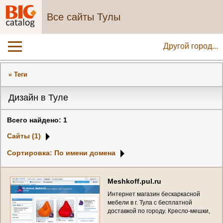
Все сайты Тулы
Другой город...
« Теги
Дизайн в Туле
Всего найдено: 1
Сайты (1)
Сортировка: По имени домена
M
e
s
h
k
o
f
f
.
p
u
l
.
r
u
И
н
т
е
р
н
е
т
м
а
г
а
з
и
н
б
е
с
к
а
р
к
а
с
н
о
й
м
е
б
е
л
и
в
г
.
Т
у
л
а
с
б
е
с
п
л
а
т
н
о
й
д
о
с
т
а
в
к
о
й
п
о
г
о
р
о
д
у
.
К
р
е
с
л
о
-
м
е
ш
к
и
,
г
р
у
ш
и
,
п
у
ф
ы
,
л
е
ж
а
к
и
.
.
.
и
м
н
.
д
р
.
(
И
П