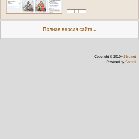
М
е
ш
к
о
в
«
M
e
s
h
k
o
f
f
»
:
г
.
Т
у
л
а
,
п
р
о
е
з
д
Г
о
р
о
д
с
к
о
й
,
9
а
д
р
е
с
с
к
л
а
д
а
,
+
7
(
4
8
7
2
)
7
1
-
7
2
-
2
1
)
Полная версия сайта...
Copyright © 2010–
29ru.net
Powered by
Cotonti