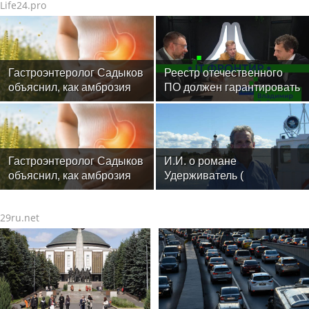
Life24.pro
Гастроэнтеролог Садыков
Реестр отечественного
объяснил, как амброзия
ПО должен гарантировать
может влиять на ЖКТ
защиту
Гастроэнтеролог Садыков
И.И. о романе
объяснил, как амброзия
Удерживатель (
может влиять на ЖКТ
Удерживающий сейчас )
русского вологодского
29ru.net
писателя и поэта Андрея
Малышева ( роман
опубликован в 2016 г. )