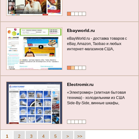
Ebayworld.ru
eBayWorld.ru - доставка товаров с
eBay, Amazon, Taobao и любых
интернет-магазинов США,
Великобритании, Китая, Германии и
Японии в Россию (это сервис,
который позволяет Вам участвовать
в торгах, выигрывать и делать
покупки на аукционе Ebay.com и в
любых ам
Electromir.ru
«Электромир» (элитная бытовая
техника) - холодильники из США
Side-By-Side, винные шкафы,
холодильники General Electric,
Viking, White-Westinghouse,
встроенная техника Smeg,
кондиционеры GE
1
2
3
4
5
>
>>