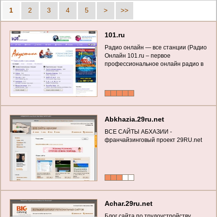
1
2
3
4
5
>
>>
101.ru
Радио онлайн — все станции (Радио
Онлайн 101.ru – первое
профессиональное онлайн радио в
России)
Abkhazia.29ru.net
ВСЕ САЙТЫ АБХАЗИИ -
франчайзинговый проект 29RU.net
Achar.29ru.net
Блог сайта по трудоустройству